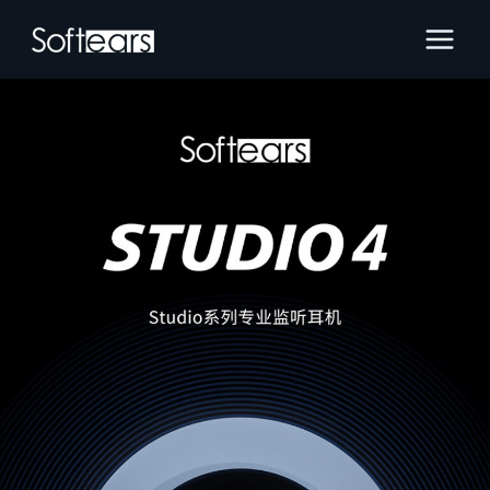
跳
Main
至
Menu
内
容